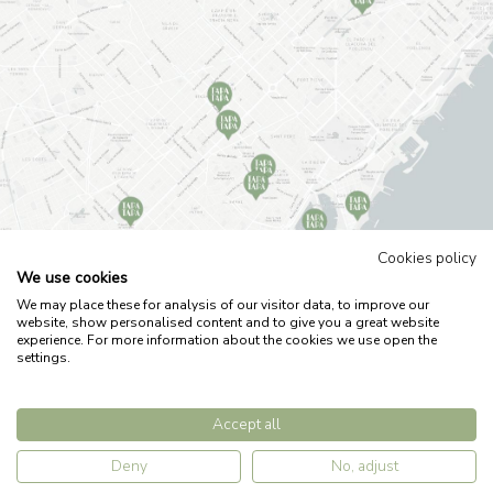
Cookies policy
We use cookies
We may place these for analysis of our visitor data, to improve our
website, show personalised content and to give you a great website
Avís legal
Política de privacitat
Política de cookies
experience. For more information about the cookies we use open the
Treballa amb nosaltres
settings.
by
Accept all
Deny
No, adjust
RESERVES