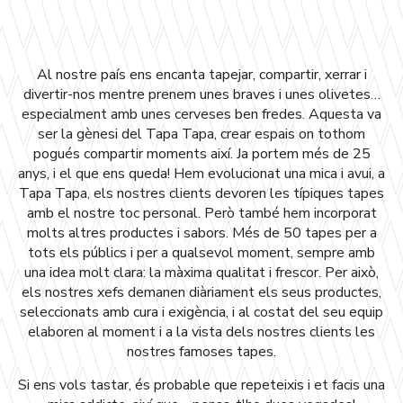
Al nostre país ens encanta tapejar, compartir, xerrar i
divertir-nos mentre prenem unes braves i unes olivetes…
especialment amb unes cerveses ben fredes. Aquesta va
ser la gènesi del Tapa Tapa, crear espais on tothom
pogués compartir moments així. Ja portem més de 25
anys, i el que ens queda! Hem evolucionat una mica i avui, a
Tapa Tapa, els nostres clients devoren les típiques tapes
amb el nostre toc personal. Però també hem incorporat
molts altres productes i sabors. Més de 50 tapes per a
tots els públics i per a qualsevol moment, sempre amb
una idea molt clara: la màxima qualitat i frescor. Per això,
els nostres xefs demanen diàriament els seus productes,
seleccionats amb cura i exigència, i al costat del seu equip
elaboren al moment i a la vista dels nostres clients les
nostres famoses tapes.
Si ens vols tastar, és probable que repeteixis i et facis una