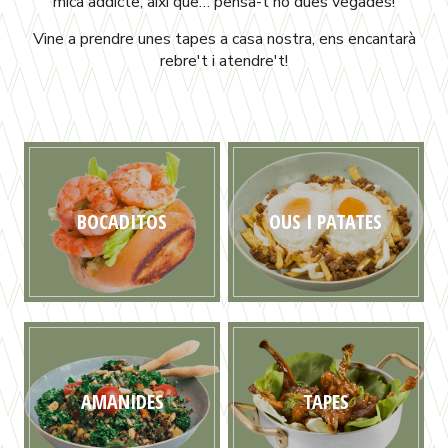
mica addicte, així que… pensa-t'ho dues vegades!
Vine a prendre unes tapes a casa nostra, ens encantarà
rebre't i atendre't!
BOCADITOS
OUS I PATATES
AMANIDES
TAPES