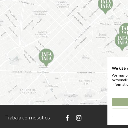
We use 
We may pla
personali
informati
Trabaja con nosotros