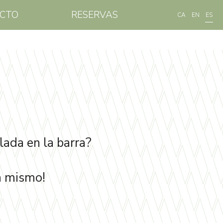
CTO
RESERVAS
CA
EN
ES
lada en la barra?
a mismo!